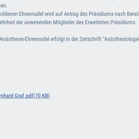
ben.
 goldenen Ehrennadel wird auf Antrag des Präsidiums nach Bera
mehrheit der anwesenden Mitglieder des Erweiterten Präsidiums
nästhesie-Ehrennadel erfolgt in der Zeitschrift "Anästhesiologi
rnhard Graf.pdf
(
70 KB
)