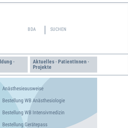
BDA
SUCHEN
ildung ·
Aktuelles · Patient­Innen ·
Projekte
Anästhesieausweise
Bestellung WB Anästhesiologie
Bestellung WB Intensivmedizin
Bestellung Gerätepass