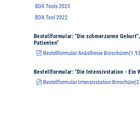
BDA Tools 2023
BDA Tool 2022
Bestellformular: "Die schmerzarme Geburt",
Patienten"
pdf
Bestellformular Anästhesie Broschüren
(
1.9
Bestellformular: "Die Intensivstation - Ein
pdf
Bestellformular Intensivstation Broschüre
(
2