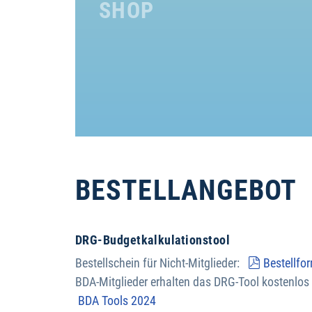
SHOP
BESTELLANGEBOT
DRG-Budgetkalkulationstool
pdf
Bestellschein für Nicht-Mitglieder:
Bestellfo
BDA-Mitglieder erhalten das DRG-Tool kostenlos
BDA Tools 2024