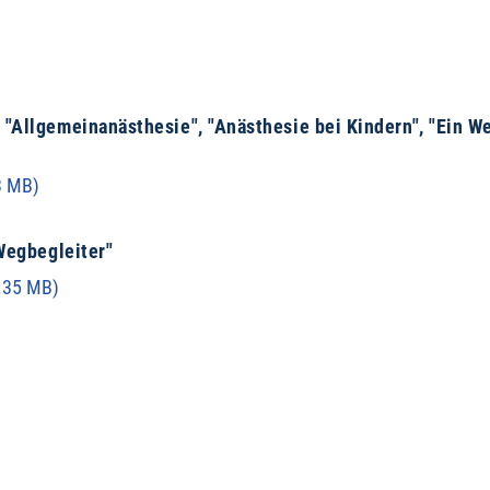
 "Allgemeinanästhesie", "Anästhesie bei Kindern", "Ein W
3 MB
)
 Wegbegleiter"
.35 MB
)