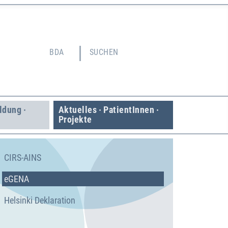
BDA
SUCHEN
ildung ·
Aktuelles · Patient­Innen ·
Projekte
CIRS-AINS
eGENA
Helsinki Deklaration