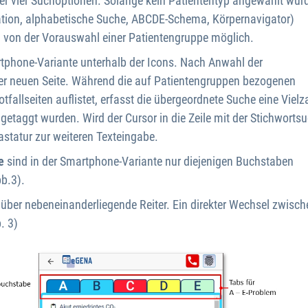
der vier Suchoptionen. Solange kein Patiententyp angewählt wur
tion, alphabetische Suche, ABCDE-Schema, Körpernavigator)
 von der Vorauswahl einer Patientengruppe möglich.
rtphone-Variante unterhalb der Icons. Nach Anwahl der
ner neuen Seite. Während die auf Patientengruppen bezogenen
allseiten auflistet, erfasst die übergeordnete Suche eine Vielz
 getaggt wurden. Wird der Cursor in die Zeile mit der Stichworts
statur zur weiteren Texteingabe.
e
sind in der Smartphone-Variante nur diejenigen Buchstaben
bb.3).
 über nebeneinanderliegende Reiter. Ein direkter Wechsel zwisch
. 3)