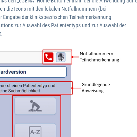
 links den „eGENA“ Home-Button enthält, der die Anwendung auf 
ich die Icons mit den lokalen Notfallnummern (bei
ur Eingabe der klinikspezifischen Teilnehmerkennung
Buttons zur Auswahl des Patiententyps und zur Auswahl der
.