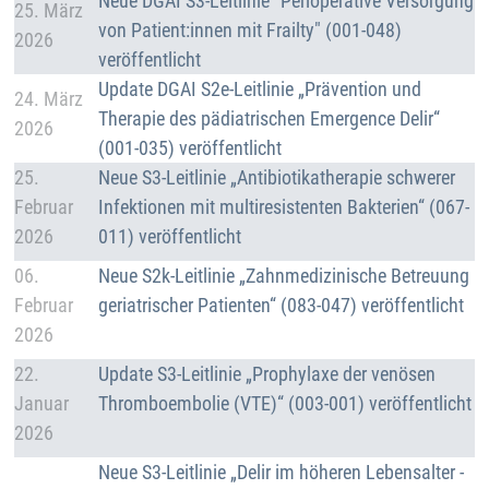
Neue DGAI S3-Leitlinie "Perioperative Versorgung
25. März
von Patient:innen mit Frailty" (001-048)
2026
veröffentlicht
Details
Update DGAI S2e-Leitlinie „Prävention und
24. März
Therapie des pädiatrischen Emergence Delir“
2026
(001-035) veröffentlicht
Details
25.
Neue S3-Leitlinie „Antibiotikatherapie schwerer
Februar
Infektionen mit multiresistenten Bakterien“ (067-
2026
011) veröffentlicht
Details
06.
Neue S2k-Leitlinie „Zahnmedizinische Betreuung
Februar
geriatrischer Patienten“ (083-047) veröffentlicht
2026
Details
22.
Update S3-Leitlinie „Prophylaxe der venösen
Januar
Thromboembolie (VTE)“ (003-001) veröffentlicht
2026
Details
Neue S3-Leitlinie „Delir im höheren Lebensalter -