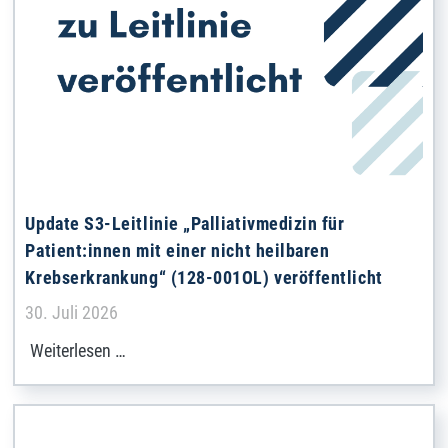
Update S3-Leitlinie „Palliativmedizin für
Patient:innen mit einer nicht heilbaren
Krebserkrankung“ (128-001OL) veröffentlicht
Details
30. Juli 2026
Weiterlesen …