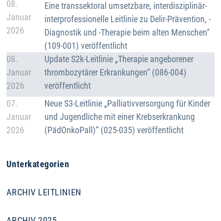
08.
Eine transsektoral umsetzbare, interdisziplinär-
Januar
interprofessionelle Leitlinie zu Delir-Prävention, -
2026
Diagnostik und -Therapie beim alten Menschen“
(109-001) veröffentlicht
Details
08.
Update S2k-Leitlinie „Therapie angeborener
Januar
thrombozytärer Erkrankungen“ (086-004)
2026
veröffentlicht
Details
07.
Neue S3-Leitlinie „Palliativversorgung für Kinder
Januar
und Jugendliche mit einer Krebserkrankung
2026
(PädOnkoPall)“ (025-035) veröffentlicht
Unterkategorien
ARCHIV LEITLINIEN
ARCHIV 2025