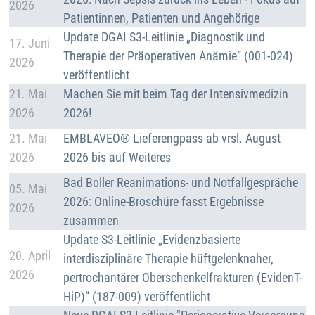
2026
Patientinnen, Patienten und Angehörige
Details
Update DGAI S3-Leitlinie „Diagnostik und
17. Juni
Therapie der Präoperativen Anämie“ (001-024)
2026
veröffentlicht
Details
21. Mai
Machen Sie mit beim Tag der Intensivmedizin
2026
2026!
Details
21. Mai
EMBLAVEO® Lieferengpass ab vrsl. August
2026
2026 bis auf Weiteres
Details
Bad Boller Reanimations- und Notfallgespräche
05. Mai
2026: Online-Broschüre fasst Ergebnisse
2026
zusammen
Details
Update S3-Leitlinie „Evidenzbasierte
20. April
interdisziplinäre Therapie hüftgelenknaher,
2026
pertrochantärer Oberschenkelfrakturen (EvidenT-
HiP)“ (187-009) veröffentlicht
Details