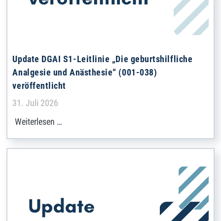
Update DGAI S1-Leitlinie „Die geburtshilfliche
Analgesie und Anästhesie“ (001-038)
veröffentlicht
Details
31. Juli 2026
Weiterlesen …