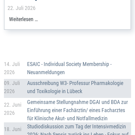
Details
22. Juli 2026
Weiterlesen …
Details
14. Juli
ESAIC - Individual Society Membership -
2026
Neuanmeldungen
Details
09. Juli
Ausschreibung W3- Professur Pharmakologie
2026
und Toxikologie in Lübeck
Details
Gemeinsame Stellungnahme DGAI und BDA zur
22. Juni
Einführung einer Fachärztin/ eines Facharztes
2026
für Klinische Akut- und Notfallmedizin
Details
Studiodiskussion zum Tag der Intensivmedizin
18. Juni
2026: Nach Sepsis zurück ins Leben - Fokus auf