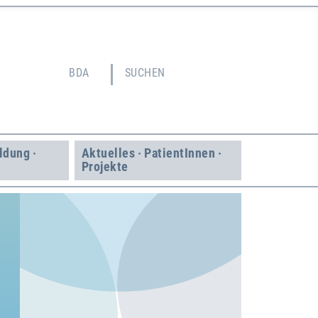
BDA
SUCHEN
ildung ·
Aktuelles · Patient­Innen ·
Projekte