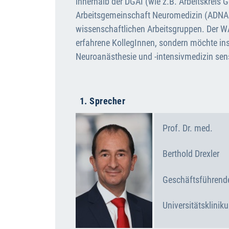
innerhalb der DGAI (wie z.B. Arbeitskreis 
Arbeitsgemeinschaft Neuromedizin (ADNAN
wissenschaftlichen Arbeitsgruppen. Der W
erfahrene KollegInnen, sondern möchte in
Neuroanästhesie und -intensivmedizin sensi
1. Sprecher
Prof. Dr. med.
Berthold
Drexler
Geschäftsführende
Universitätsklini