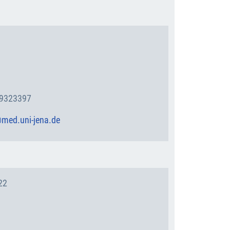
 9323397
@med.uni-jena.de
22
n