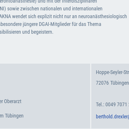
Gerontoanästhesie) und mit der Interdisziplinären
I) sowie zwischen nationalen und internationalen
AKNA wendet sich explizit nicht nur an neuroanästhesiologisch
sbesondere jüngere DGAI-Mitglieder für das Thema
bilisieren und begeistern.
Hoppe-Seyler-Str
72076
Tübingen
Deutschland
r Oberarzt
0049 7071
kum Tübingen
berthold.drexle