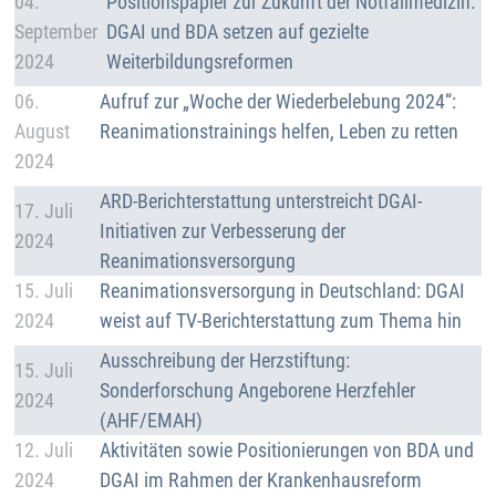
Details
04.
Positionspapier zur Zukunft der Notfallmedizin:
September
DGAI und BDA setzen auf gezielte
2024
Weiterbildungsreformen
Details
06.
Aufruf zur „Woche der Wiederbelebung 2024“:
August
Reanimationstrainings helfen, Leben zu retten
2024
Details
ARD-Berichterstattung unterstreicht DGAI-
17. Juli
Initiativen zur Verbesserung der
2024
Reanimationsversorgung
Details
15. Juli
Reanimationsversorgung in Deutschland: DGAI
2024
weist auf TV-Berichterstattung zum Thema hin
Details
Ausschreibung der Herzstiftung:
15. Juli
Sonderforschung Angeborene Herzfehler
2024
(AHF/EMAH)
Details
12. Juli
Aktivitäten sowie Positionierungen von BDA und
2024
DGAI im Rahmen der Krankenhausreform