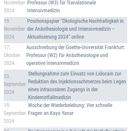
November
Professur (W3) für Translationale
2024
Intensivmedizin
Details
19.
Positionspapier "Ökologische Nachhaltigkeit in
November
der Anästhesiologie und Intensivmedizin –
2024
Aktualisierung 2024" online
Details
17.
Ausschreibung der Goethe-Universität Frankfurt:
Oktober
Professur (W2) für Anästhesiologie und
2024
operative Intensivmedizin
Details
Stellungnahme zum Einsatz von Lidocain zur
23.
Reduktion des Injektionsschmerzes beim Legen
September
eines intraossären Zugangs in der
2024
Kindernotfallmedizin
Details
19.
Woche der Wiederbelebung: Vier schnelle
September
Fragen an Kaya Yanar
2024