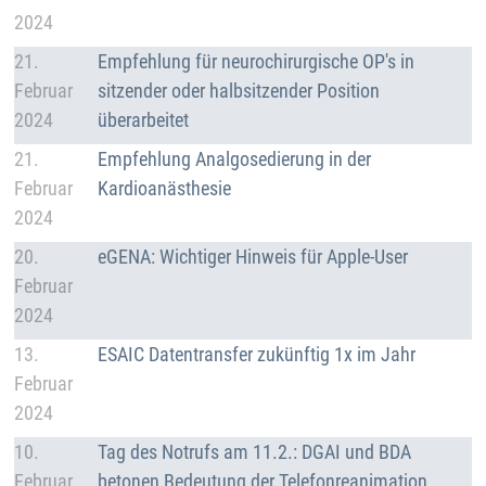
2024
Details
21.
Empfehlung für neurochirurgische OP's in
Februar
sitzender oder halbsitzender Position
2024
überarbeitet
Details
21.
Empfehlung Analgosedierung in der
Februar
Kardioanästhesie
2024
Details
20.
eGENA: Wichtiger Hinweis für Apple-User
Februar
2024
Details
13.
ESAIC Datentransfer zukünftig 1x im Jahr
Februar
2024
Details
10.
Tag des Notrufs am 11.2.: DGAI und BDA
Februar
betonen Bedeutung der Telefonreanimation