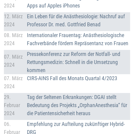
2024
Apps auf Apples iPhones
Details
12. März
Ein Leben für die Anästhesiologie: Nachruf auf
2024
Professor Dr. med. Gottfried Benad
Details
08. März
Internationaler Frauentag: Anästhesiologische
2024
Fachverbände fördern Repräsentanz von Frauen
Details
Pressekonferenz zur Reform der Notfall- und
07. März
Rettungsmedizin: Schnell in die Umsetzung
2024
kommen
Details
07. März
CIRS-AINS Fall des Monats Quartal 4/2023
2024
Details
29.
Tag der Seltenen Erkrankungen: DGAI stellt
Februar
Bedeutung des Projekts „OrphanAnesthesia“ für
2024
die Patientensicherheit heraus
Details
06.
Empfehlung zur Aufteilung zukünftiger Hybrid-
Februar
DRG