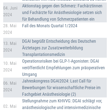
Details
Aktionstag gegen den Schmerz: Fachärztinnen
04. Juni
und Fachärzte für Anästhesiologie setzen sich
2024
für Behandlung von Schmerzpatienten ein
Details
28. Mai
Fall des Monats Quartal 1/2024
2024
Details
DGAI begrüßt Entscheidung des Deutschen
13. Mai
Ärztetages zur Zusatzweiterbildung
2024
Transplantationsmedizin
Details
Operationsrisiken bei GLP-1-Agonisten: DGAI
10. Mai
veröffentlicht Empfehlungen zum präoperativen
2024
Umgang
Details
Jahreskongress DGAI2024: Last Call für
06. Mai
Bewerbungen für wissenschaftliche Preise im
2024
Fachgebiet Anästhesiologie (2)
Details
Stellungnahme zum KHVVG: DGAI schlägt vor,
02. Mai
anästhesiologische und intensivmedizinische