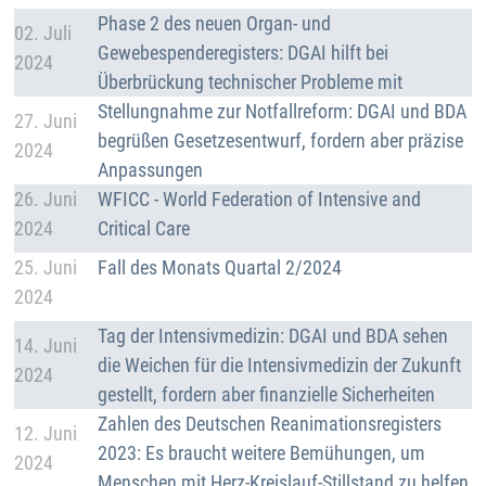
Details
Phase 2 des neuen Organ- und
02. Juli
Gewebespenderegisters: DGAI hilft bei
2024
Überbrückung technischer Probleme mit
Details
Stellungnahme zur Notfallreform: DGAI und BDA
27. Juni
begrüßen Gesetzesentwurf, fordern aber präzise
2024
Anpassungen
Details
26. Juni
WFICC - World Federation of Intensive and
2024
Critical Care
Details
25. Juni
Fall des Monats Quartal 2/2024
2024
Details
Tag der Intensivmedizin: DGAI und BDA sehen
14. Juni
die Weichen für die Intensivmedizin der Zukunft
2024
gestellt, fordern aber finanzielle Sicherheiten
Details
Zahlen des Deutschen Reanimationsregisters
12. Juni
2023: Es braucht weitere Bemühungen, um
2024
Menschen mit Herz-Kreislauf-Stillstand zu helfen