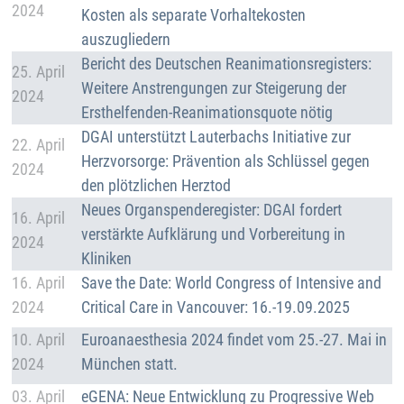
2024
Kosten als separate Vorhaltekosten
auszugliedern
Details
Bericht des Deutschen Reanimationsregisters:
25. April
Weitere Anstrengungen zur Steigerung der
2024
Ersthelfenden-Reanimationsquote nötig
Details
DGAI unterstützt Lauterbachs Initiative zur
22. April
Herzvorsorge: Prävention als Schlüssel gegen
2024
den plötzlichen Herztod
Details
Neues Organspenderegister: DGAI fordert
16. April
verstärkte Aufklärung und Vorbereitung in
2024
Kliniken
Details
16. April
Save the Date: World Congress of Intensive and
2024
Critical Care in Vancouver: 16.-19.09.2025
Details
10. April
Euroanaesthesia 2024 findet vom 25.-27. Mai in
2024
München statt.
Details
03. April
eGENA: Neue Entwicklung zu Progressive Web