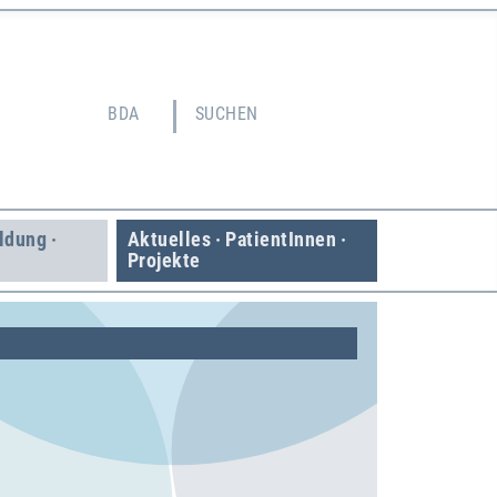
BDA
SUCHEN
ildung ·
Aktuelles · Patient­Innen ·
Projekte