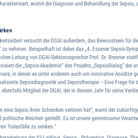
arakterisiert, womit die Diagnose und Behandlung der Sepsis, a
ärken
hkeitsarbeit versucht die DGAI außerdem, das Bewusstsein für die
 zu nehmen. Beispielhaft ist dabei das „4. Essener Sepsis-Symp
hen Leitung von DGAI-Sektionssprecher Prof. Dr. Brenner stattf
isiert die „Sepsis-Akademie“ des Projekts „SepsisDialog“ der a
nare, in denen es unter anderem auch um innovative Ansätze g
isierte Sepsisdiagnostik und Sepsistherapie – Eine Frage für d
, ebenfalls Mitglied der DGAI, der in diesem Jahr für seine Ve
m eine Sepsis ihren Schrecken verloren hat“, warnt der zukünftig
d politische Weichen gestellt. Es ist unsere gemeinsame Verant
ren Todesfälle zu senken.“
rarbeitung der S3-Leitlinie „Sepsis - Prävention, Diagnose, Ther