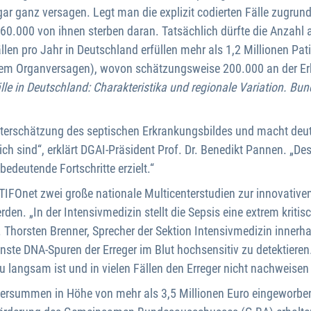
 ganz versagen. Legt man die explizit codierten Fälle zugrunde
.000 von ihnen sterben daran. Tatsächlich dürfte die Anzahl an
n pro Jahr in Deutschland erfüllen mehr als 1,2 Millionen Patien
endem Organversagen), wovon schätzungsweise 200.000 an der E
älle in Deutschland: Charakteristika und regionale Variation. 
Unterschätzung des septischen Erkrankungsbildes und macht deut
ich sind“, erklärt DGAI-Präsident Prof. Dr. Benedikt Pannen. „De
bedeutende Fortschritte erzielt.“
FOnet zwei große nationale Multicenterstudien zur innovativen 
n. „In der Intensivmedizin stellt die Sepsis eine extrem kritisc
Dr. Thorsten Brenner, Sprecher der Sektion Intensivmedizin innerh
ste DNA-Spuren der Erreger im Blut hochsensitiv zu detektieren.
u langsam ist und in vielen Fällen den Erreger nicht nachweisen
dersummen in Höhe von mehr als 3,5 Millionen Euro eingeworben