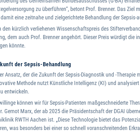
sförderung des Gemeinsamen Bundesausschusses (G-BA) erhalten 
Regelversorgung zu überführen“, betont Prof. Brenner. Das Ziel 
 damit eine zeitnahe und zielgerichtete Behandlung der Sepsis-
en kürzlich verliehenen Wissenschaftspreis des Stifterverbandes
g, dem auch Prof. Brenner angehört. Dieser Preis würdigt die in
egen könnte.
 Zukunft der Sepsis-Behandlung
er Ansatz, der die Zukunft der Sepsis-Diagnostik und -Therapie 
novative Methode nutzt Künstliche Intelligenz (KI) und analysie
zu entwickeln.
 Zwillinge können wir für Sepsis-Patienten maßgeschneiderte Ther
Dr. Gernot Marx, der ab 2025 die Präsidentschaft der DGAI überne
niklinik RWTH Aachen ist. „Diese Technologie bietet das Potenz
eren, was besonders bei einer so schnell voranschreitenden Erk