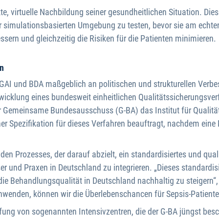
kte, virtuelle Nachbildung seiner gesundheitlichen Situation. Dies
 simulationsbasierten Umgebung zu testen, bevor sie am echte
ssern und gleichzeitig die Risiken für die Patienten minimieren.
en
GAI und BDA maßgeblich an politischen und strukturellen Verbes
twicklung eines bundesweit einheitlichen Qualitätssicherungsver
er Gemeinsame Bundesausschuss (G-BA) das Institut für Qualit
er Spezifikation für dieses Verfahren beauftragt, nachdem eine
en Prozesses, der darauf abzielt, ein standardisiertes und qua
r und Praxen in Deutschland zu integrieren. „Dieses standardisi
ie Behandlungsqualität in Deutschland nachhaltig zu steigern“, b
nwenden, können wir die Überlebenschancen für Sepsis-Patiente
fung von sogenannten Intensivzentren, die der G-BA jüngst besc