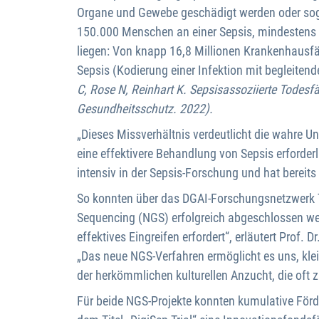
Organe und Gewebe geschädigt werden oder sogar
150.000 Menschen an einer Sepsis, mindestens 60
liegen: Von knapp 16,8 Millionen Krankenhausfälle
Sepsis (Kodierung einer Infektion mit begleit
C, Rose N, Reinhart K. Sepsisassoziierte Todesf
Gesundheitsschutz. 2022).
„Dieses Missverhältnis verdeutlicht die wahre 
eine effektivere Behandlung von Sepsis erforderl
intensiv in der Sepsis-Forschung und hat bereits 
So konnten über das DGAI-Forschungsnetzwerk TI
Sequencing (NGS) erfolgreich abgeschlossen werde
effektives Eingreifen erfordert“, erläutert Prof. 
„Das neue NGS-Verfahren ermöglicht es uns, klein
der herkömmlichen kulturellen Anzucht, die oft z
Für beide NGS-Projekte konnten kumulative För